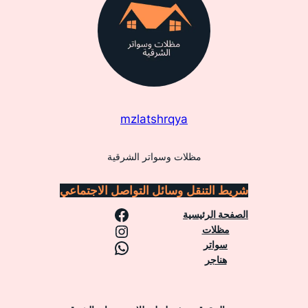
mzlatshrqya
مظلات وسواتر الشرقية
شريط التنقل
وسائل التواصل الاجتماعي
فيسبوك
الصفحة الرئيسية
إنستجرام
مظلات
واتساب
سواتر
هناجر