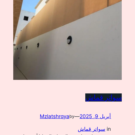
سواتر قماش
أبريل 9, 2025
—
Mzlatshrqya
by
in
سواتر قماش