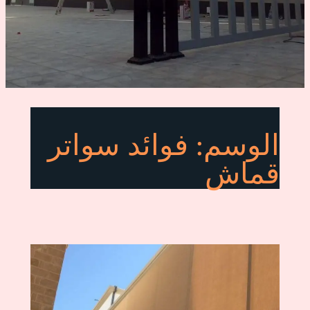
الوسم:
فوائد سواتر
قماش