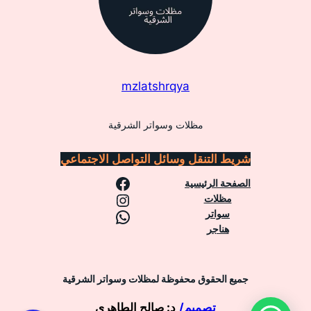
mzlatshrqya
مظلات وسواتر الشرقية
شريط التنقل
وسائل التواصل الاجتماعي
فيسبوك
الصفحة الرئيسية
إنستجرام
مظلات
واتساب
سواتر
هناجر
جميع الحقوق محفوظة لمظلات وسواتر الشرقية
تصميم/
د: صالح الطاهري