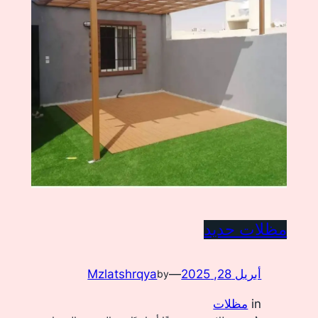
مظلات حديد
أبريل 28, 2025
—
Mzlatshrqya
by
in
مظلات