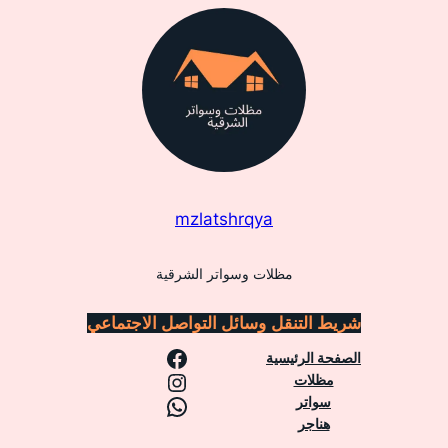
mzlatshrqya
مظلات وسواتر الشرقية
شريط التنقل
وسائل التواصل الاجتماعي
فيسبوك
الصفحة الرئيسية
إنستجرام
مظلات
واتساب
سواتر
هناجر